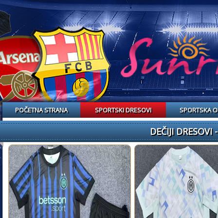
POČETNA STRANA
SPORTSKI DRESOVI
SPORTSKA 
DEČIJI DRESOVI 