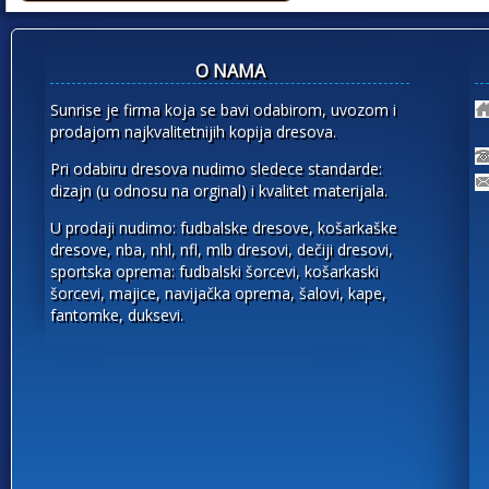
O NAMA
Sunrise je firma koja se bavi odabirom, uvozom i
prodajom najkvalitetnijih kopija dresova.
Pri odabiru dresova nudimo sledece standarde:
dizajn (u odnosu na orginal) i kvalitet materijala.
U prodaji nudimo: fudbalske dresove, košarkaške
dresove, nba, nhl, nfl, mlb dresovi, dečiji dresovi,
sportska oprema: fudbalski šorcevi, košarkaski
šorcevi, majice, navijačka oprema, šalovi, kape,
fantomke, duksevi.