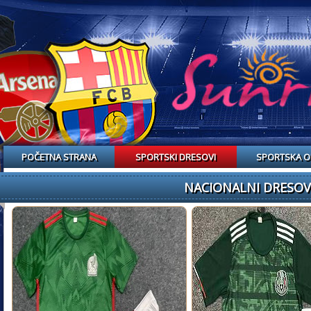
POČETNA STRANA
SPORTSKI DRESOVI
SPORTSKA 
NACIONALNI DRESOVI