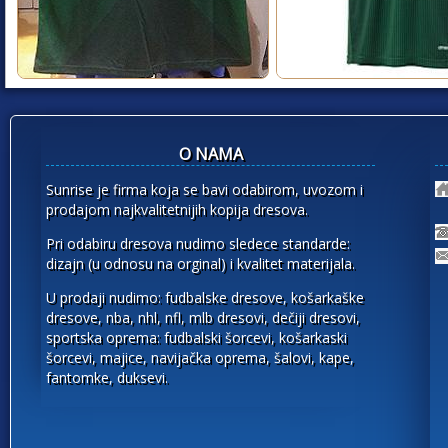
O NAMA
Sunrise je firma koja se bavi odabirom, uvozom i
prodajom najkvalitetnijih kopija dresova.
Pri odabiru dresova nudimo sledece standarde:
dizajn (u odnosu na orginal) i kvalitet materijala.
U prodaji nudimo: fudbalske dresove, košarkaške
dresove, nba, nhl, nfl, mlb dresovi, dečiji dresovi,
sportska oprema: fudbalski šorcevi, košarkaski
šorcevi, majice, navijačka oprema, šalovi, kape,
fantomke, duksevi.